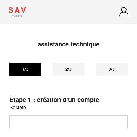
assistance technique
Si vous n'avez pas reçu de réponse dans les 72h, regardez
dans vos spams ou courriers indésirables, notre réponse
s'y trouve peut-être.
1/3
2/3
3/3
Étape 1 : création d’un compte
Société