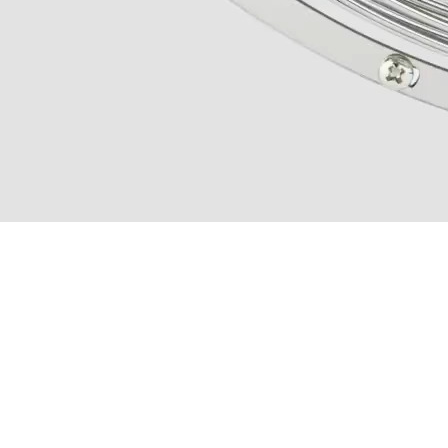
 une question concernant un produit 
?
Sélectionnez la référence de votre produit :