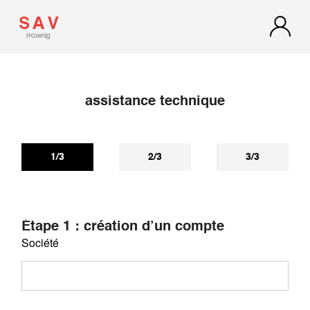
assistance technique
Si vous n'avez pas reçu de réponse dans les 72h, regardez
dans vos spams ou courriers indésirables, notre réponse
s'y trouve peut-être.
1/3
2/3
3/3
Étape 1 : création d’un compte
Société