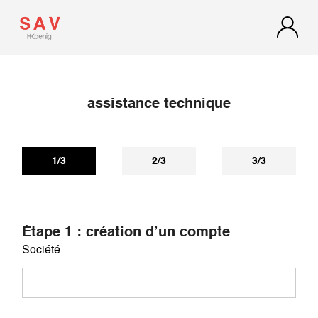
assistance technique
Si vous n'avez pas reçu de réponse dans les 72h, regardez
dans vos spams ou courriers indésirables, notre réponse
s'y trouve peut-être.
1/3
2/3
3/3
Étape 1 : création d’un compte
Société