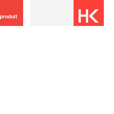
Pique à viande
6,00 €
produit
AJOUTER AU
PANIER
Vous n'avez pas
DEMANDER UN
trouvé ? Pas de
DEVIS
panique !
E VENTE
CONDITIONS DE GARANTIE
RAPPEL