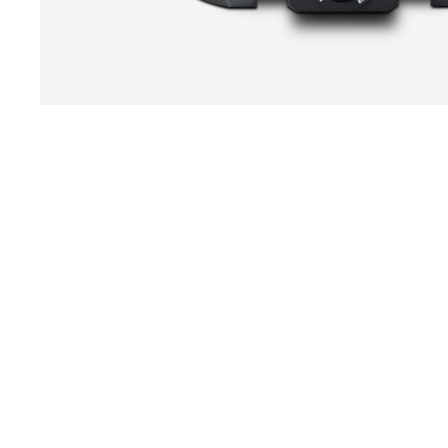
SITE H.KOENIG
MAGASIN D'USINE
À PROPOS