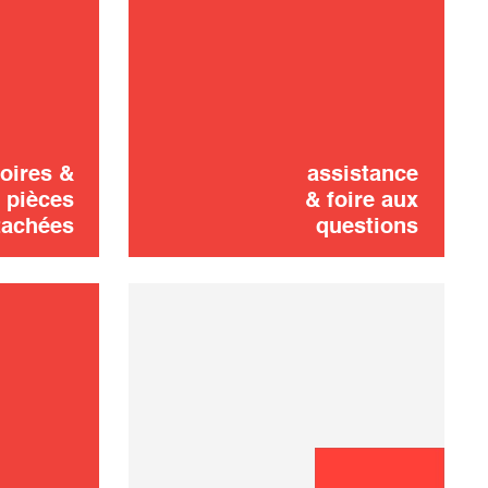
Couvercle
8,00 €
on
AJOUTER AU
PANIER
oires &
assistance
pièces
& foire aux
tachées
questions
Cuve
16,00 €
EPUISÉ 🔔