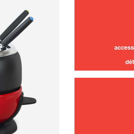
utilisati
access
dé