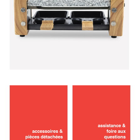
entretien
utilisation
assistance &
accessoires &
foire aux
pièces détachées
questions