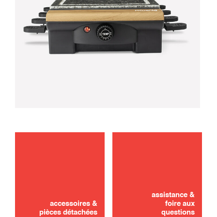
entretien
utilisation
assistance &
accessoires &
foire aux
pièces détachées
questions