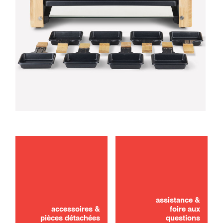
entretien
utilisation
assistance &
accessoires &
foire aux
pièces détachées
questions