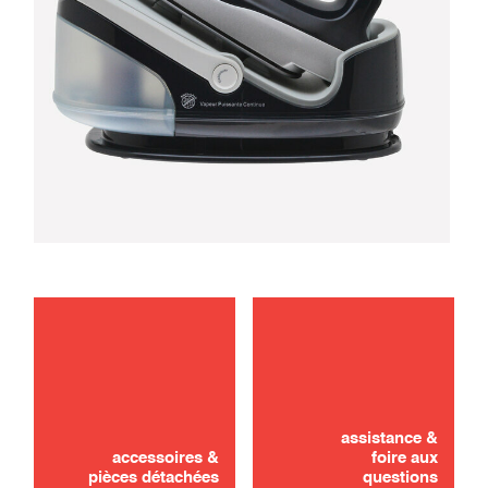
dépannage
entretien
assistance &
accessoires &
foire aux
pièces détachées
questions