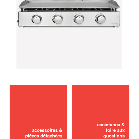
entretien
Vous n'avez pas trouvé ? Pas de panique !
utilisation
assistance &
DEMANDER UN DEVIS
accessoires &
foire aux
pièces détachées
questions