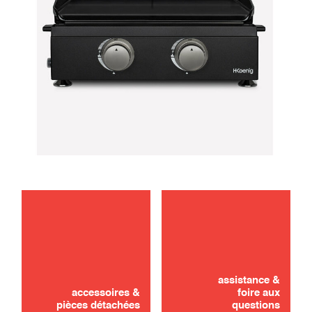
entretien
Vous n'avez pas trouvé ? Pas de panique !
utilisation
assistance &
DEMANDER UN DEVIS
accessoires &
foire aux
pièces détachées
questions