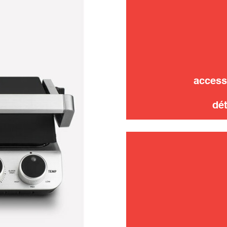
utilisati
access
dé