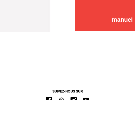
manuel 
SUIVEZ-NOUS SUR
 DE NOTRE SAV
MENTIONS LÉGALES
CONDITIONS GÉNÉRALES D