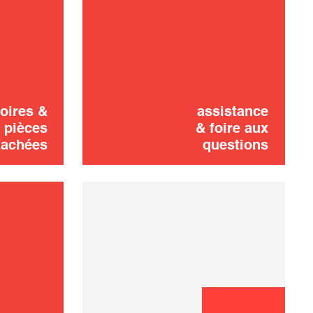
Vous n'avez pas
DEMANDER UN
trouvé ? Pas de
on
DEVIS
panique !
oires &
assistance
pièces
& foire aux
tachées
questions