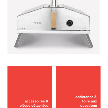
entretien
utilisation
assistance &
accessoires &
foire aux
pièces détachées
questions