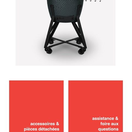
Vous n'avez pas trouvé ? Pas de panique !
assistance &
DEMANDER UN DEVIS
accessoires &
foire aux
pièces détachées
questions