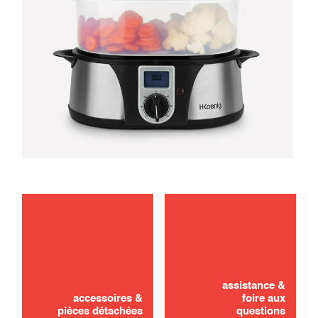
dépannage
Vous n'avez pas trouvé ? Pas de panique !
entretien
assistance &
DEMANDER UN DEVIS
accessoires &
foire aux
pièces détachées
questions