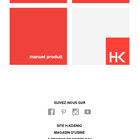
brosse de toilettage
30,00 €
EPUISÉ 🔔
manuel produit
SUIVEZ-NOUS SUR
SITE H.KOENIG
MAGASIN D'USINE