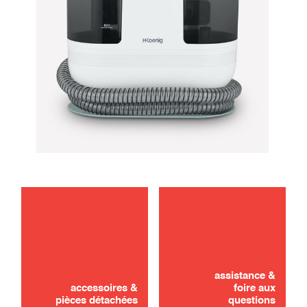
dépannage
entretien
assistance &
accessoires &
foire aux
pièces détachées
questions