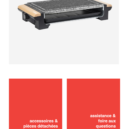
entretien
utilisation
assistance &
accessoires &
foire aux
pièces détachées
questions