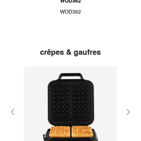
WOD362
nnes
WOD362
R
crêpes & gaufres